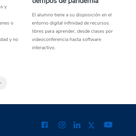
tiempos de pandemia
os y
El alumno tiene a su disposición en el
enes o
entorno digital infinidad de recursos
libres para aprender, desde clases por
idad y no
videoconferencia hasta software
interactivo.
>