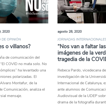
9, 2020
agosto 28, 2020
 DE OPINIÓN
JORNADAS INTERNACIONALE
s o villanos?
“Nos van a faltar las
imágenes de la ver
ña de comunicación del
tragedia de la COV
 “El COVID no mata solo. No
ómplices” ha levantado una
Rebeca Pardo, vicedecana d
iniones polarizadas. El
investigación de la Universi
Alvaro Montafur, de la
Internacional de Catalunya, 
e Comunicación, analiza el
ante alumnos de Comunicac
sial mensaje.
Audiovisual de la UDEP sobr
drama de la fotografía durant