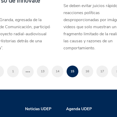
so de Innóvate
Se deben evitar juicios rápid
reacciones políticas
Granda, egresada de la
desproporcionadas por imág
de Comunicación, participó
videos que solo muestran un
oyecto radial-audiovisual
fragmento limitado de la real
“Historias detrás de una
las causas y razones de un
”.
comportamiento.
…
1
13
14
15
16
17
Noticias UDEP
Agenda UDEP