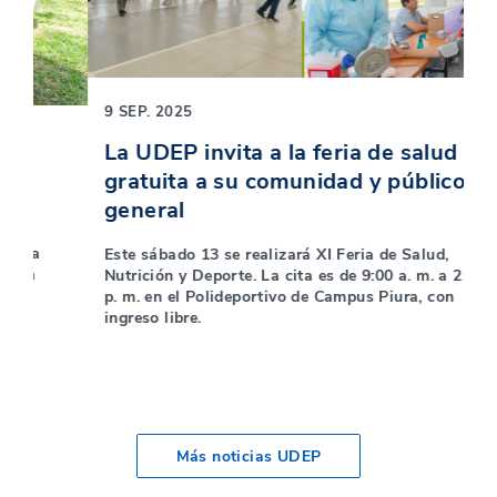
9 SEP. 2025
3 
La UDEP invita a la feria de salud
S
gratuita a su comunidad y público
y
general
De
Sa
Este sábado 13 se realizará XI Feria de Salud,
XI
Nutrición y Deporte. La cita es de 9:00 a. m. a 2:00
Po
p. m. en el Polideportivo de Campus Piura, con
ingreso libre.
Más noticias UDEP