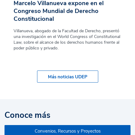
a
Marcelo Villanueva expone en el
Ch
Congreso Mundial de Derecho
si
Constitucional
a
El p
Aca
Villanueva, abogado de la Facultad de Derecho, presentó
Uni
una investigación en el World Congress of Constitutional
deba
Law, sobre el alcance de los derechos humanos frente al
poder público y privado.
Más noticias UDEP
Conoce más
Convenios, Recursos y Proyectos