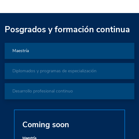
Posgrados y formación continua
Maestría
Diplomados y programas de especialización
Desarrollo profesional continuo
Coming soon
20 
Maestría
Maestría