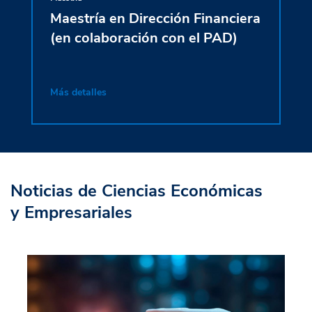
Maestría en Dirección Financiera
Maest
(en colaboración con el PAD)
(en c
Más detalles
Más det
Noticias de Ciencias Económicas
y Empresariales