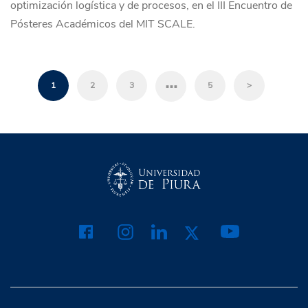
optimización logística y de procesos, en el III Encuentro de
Pósteres Académicos del MIT SCALE.
…
1
2
3
5
>