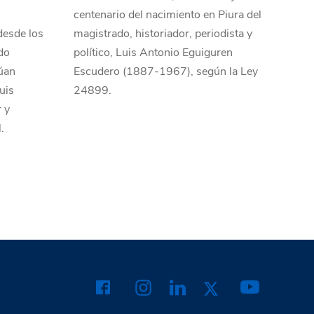
centenario del nacimiento en Piura del
desde los
magistrado, historiador, periodista y
do
político, Luis Antonio Eguiguren
núan
Escudero (1887-1967), según la Ley
uis
24899.
r y
.