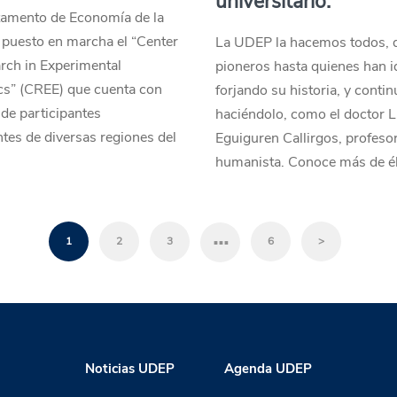
universitario.
tamento de Economía de la
puesto en marcha el “Center
La UDEP la hacemos todos, 
rch in Experimental
pioneros hasta quienes han i
s” (CREE) que cuenta con
forjando su historia, y conti
de participantes
haciéndolo, como el doctor L
tes de diversas regiones del
Eguiguren Callirgos, profeso
humanista. Conoce más de él
…
1
2
3
6
>
Noticias UDEP
Agenda UDEP