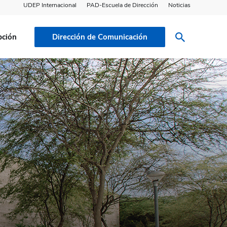
UDEP Internacional
PAD-Escuela de Dirección
Noticias
pción
Dirección de Comunicación