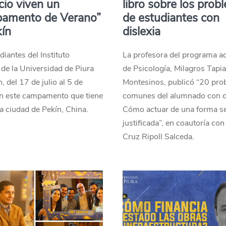
io viven un
libro sobre los prob
amento de Verano”
de estudiantes con
ín
dislexia
diantes del Instituto
La profesora del programa 
de la Universidad de Piura
de Psicología, Milagros Tapi
, del 17 de julio al 5 de
Montesinos, publicó “20 pr
en este campamento que tiene
comunes del alumnado con di
la ciudad de Pekín, China.
Cómo actuar de una forma s
justificada”, en coautoría con
Cruz Ripoll Salceda.