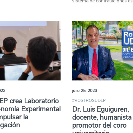
sistema de contrataciones est
023
julio 25, 2023
P crea Laboratorio
#ROSTROSUDEP
onomía Experimental
Dr. Luis Eguiguren,
mpulsar la
docente, humanista
igación
promotor del coro