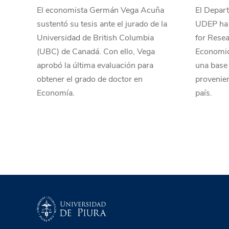
El economista Germán Vega Acuña
El Depar
sustentó su tesis ante el jurado de la
UDEP ha 
Universidad de British Columbia
for Resea
(UBC) de Canadá. Con ello, Vega
Economic
aprobó la última evaluación para
una base 
obtener el grado de doctor en
provenien
Economía.
país.