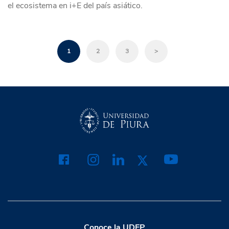
el ecosistema en i+E del país asiático.
1
2
3
>
Conoce la UDEP