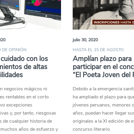
020
julio 30, 2020
 DE OPINIÓN
HASTA EL 15 DE AGOSTO
cuidado con los
Amplían plazo para
mientos de altas
participar en el con
ilidades
“El Poeta Joven del 
en negocios mágicos ni
Debido a la emergencia sanita
es rentables en el corto
ha ampliado el plazo para qu
lvo excepciones
jóvenes peruanos, menores 
ivas y, por tanto, riesgosas
años, puedan hacer llegar su
s de cualquier historia de
originales a la XI edición de e
y muchos años de esfuerzo y
concurso literario.