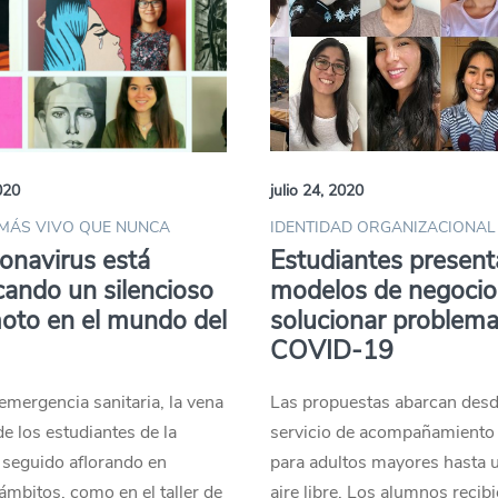
020
julio 24, 2020
 MÁS VIVO QUE NUNCA
IDENTIDAD ORGANIZACIONAL 
ronavirus está
Estudiantes presen
ando un silencioso
modelos de negocio
oto en el mundo del
solucionar problema
COVID-19
emergencia sanitaria, la vena
Las propuestas abarcan des
de los estudiantes de la
servicio de acompañamiento 
seguido aflorando en
para adultos mayores hasta u
ámbitos, como en el taller de
aire libre. Los alumnos recib