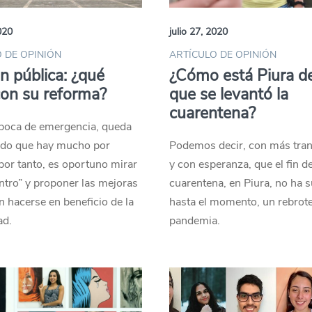
020
julio 27, 2020
 DE OPINIÓN
ARTÍCULO DE OPINIÓN
n pública: ¿qué
¿Cómo está Piura d
on su reforma?
que se levantó la
cuarentena?
época de emergencia, queda
ado que hay mucho por
Podemos decir, con más tran
por tanto, es oportuno mirar
y con esperanza, que el fin de
ntro” y proponer las mejoras
cuarentena, en Piura, no ha 
 hacerse en beneficio de la
hasta el momento, un rebrote
d.
pandemia.