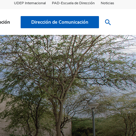
UDEP Internacional
PAD-Escuela de Dirección
Noticias
pción
Dirección de Comunicación