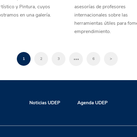
tístico y Pintura, cuyos
asesorías de profesores
stramos en una galería.
internacionales sobre las
herramientas útiles para fome
emprendimiento.
…
1
2
3
6
>
Noticias UDEP
Agenda UDEP