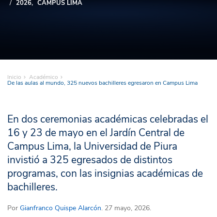
2026
CAMPUS LIMA
Inicio
Académico
De las aulas al mundo, 325 nuevos bachilleres egresaron en Campus Lima
En dos ceremonias académicas celebradas el
16 y 23 de mayo en el Jardín Central de
Campus Lima, la Universidad de Piura
invistió a 325 egresados de distintos
programas, con las insignias académicas de
bachilleres.
Por
Gianfranco Quispe Alarcón
. 27 mayo, 2026.