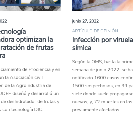
2022
junio 27, 2022
cnología
ARTÍCULO DE OPINIÓN
dora optimizan la
Infección por viruel
ratación de frutas
símica
ra
Según la OMS, hasta la prim
ciamiento de Prociencia y en
semana de junio 2022, se h
on la Asociación civil
notificado 1600 casos confi
n de la Agroindustria de
1500 sospechosos, en 39 pa
 UDEP diseñó y desarrolló un
siete donde suele propagars
 de deshidratador de frutas y
nuevos; y, 72 muertes en los
s con tecnología DIC.
previamente afectados.