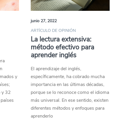
junio 27, 2022
ARTÍCULO DE OPINIÓN
a
La lectura extensiva:
método efectivo para
aprender inglés
era
an
El aprendizaje del inglés,
rmados y
específicamente, ha cobrado mucha
íses;
importancia en las últimas décadas,
e y 32
porque se lo reconoce como el idioma
 países
más universal. En ese sentido, existen
diferentes métodos y enfoques para
aprenderlo