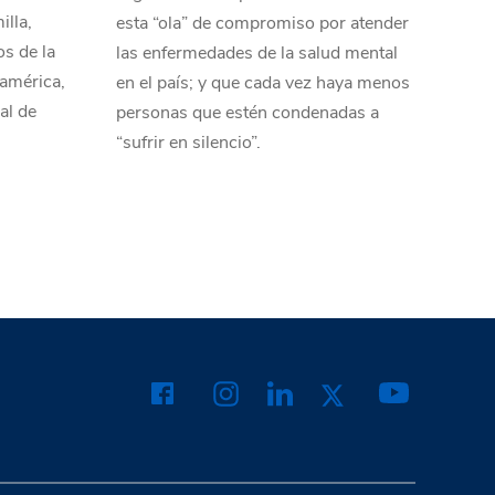
illa,
esta “ola” de compromiso por atender
os de la
las enfermedades de la salud mental
oamérica,
en el país; y que cada vez haya menos
al de
personas que estén condenadas a
“sufrir en silencio”.