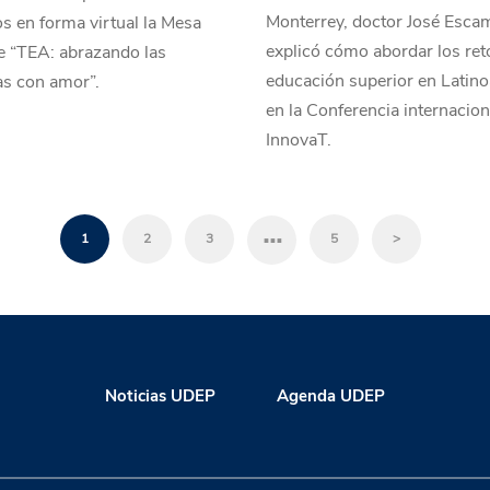
Monterrey, doctor José Escam
s en forma virtual la Mesa
explicó cómo abordar los ret
e “TEA: abrazando las
educación superior en Latin
as con amor”.
en la Conferencia internacion
InnovaT.
…
1
2
3
5
>
Noticias UDEP
Agenda UDEP