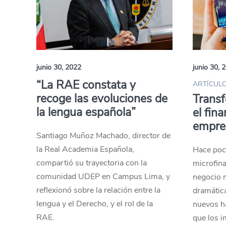
junio 30, 2022
junio 30, 
“La RAE constata y
ARTÍCULO
recoge las evoluciones de
Transf
la lengua española”
el fin
empres
Santiago Muñoz Machado, director de
la Real Academia Española,
Hace poc
compartió su trayectoria con la
microfina
comunidad UDEP en Campus Lima, y
negocio 
reflexionó sobre la relación entre la
dramátic
lengua y el Derecho, y el rol de la
nuevos h
RAE.
que los i