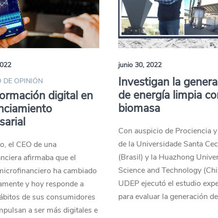
2022
junio 30, 2022
Investigan la gener
 DE OPINIÓN
de energía limpia co
ormación digital en
biomasa
anciamiento
arial
Con auspicio de Prociencia y
de la Universidade Santa Ceci
o, el CEO de una
(Brasil) y la Huazhong Univer
nciera afirmaba que el
Science and Technology (Chin
microfinanciero ha cambiado
UDEP ejecutó el estudio exp
amente y hoy responde a
para evaluar la generación de
ábitos de sus consumidores
mpulsan a ser más digitales e