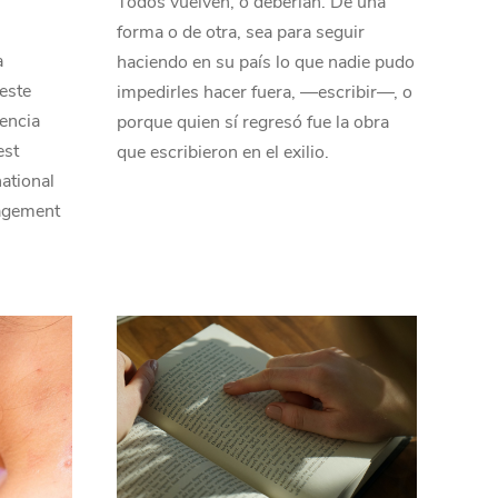
Todos vuelven, o deberían. De una
forma o de otra, sea para seguir
a
haciendo en su país lo que nadie pudo
este
impedirles hacer fuera, ―escribir―, o
encia
porque quien sí regresó fue la obra
est
que escribieron en el exilio.
ational
agement