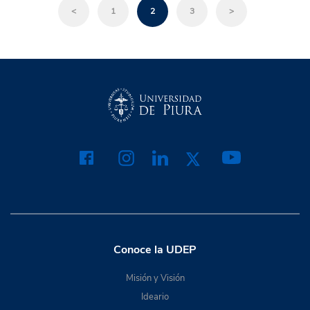
<
1
2
3
>
Conoce la UDEP
Misión y Visión
Ideario