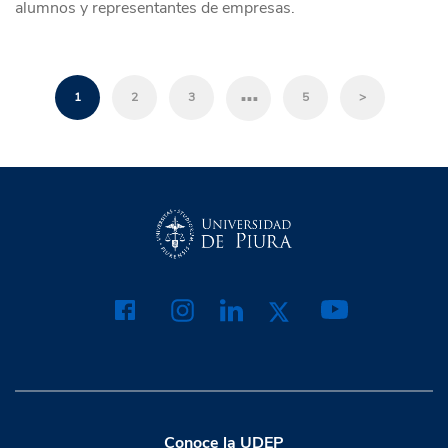
alumnos y representantes de empresas.
…
1
2
3
5
>
Conoce la UDEP