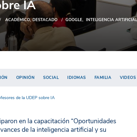
bre IA
ACADÉMICO
DESTACADO
GOOGLE
INTELIGENCIA ARTIFICIA
IÓN
OPINIÓN
SOCIAL
IDIOMAS
FAMILIA
VIDEOS
ofesores de la UDEP sobre IA
ciparon en la capacitación “Oportunidades
nces de la inteligencia artificial y su