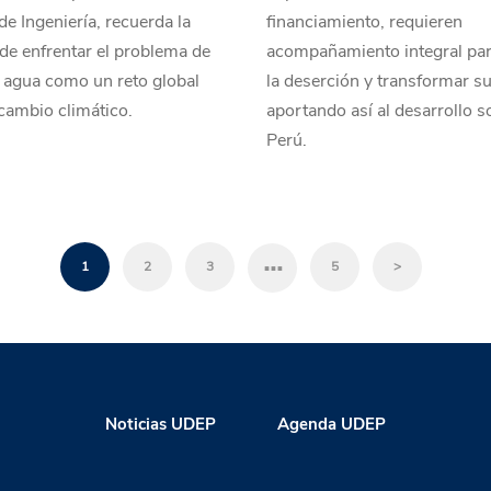
de Ingeniería, recuerda la
financiamiento, requieren
de enfrentar el problema de
acompañamiento integral par
 agua como un reto global
la deserción y transformar su
 cambio climático.
aportando así al desarrollo so
Perú.
…
1
2
3
5
>
Noticias UDEP
Agenda UDEP