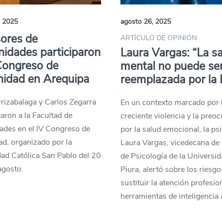
, 2025
agosto 26, 2025
ores de
ARTÍCULO DE OPINIÓN
idades participaron
Laura Vargas: “La s
Congreso de
mental no puede se
nidad en Arequipa
reemplazada por la 
rizabalaga y Carlos Zegarra
En un contexto marcado por 
aron a la Facultad de
creciente violencia y la preo
des en el IV Congreso de
por la salud emocional, la ps
d, organizado por la
Laura Vargas, vicedecana de 
ad Católica San Pablo del 20
de Psicología de la Universi
agosto.
Piura, alertó sobre los riesgo
sustituir la atención profesio
herramientas de inteligencia ar