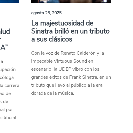
agosto 25, 2025
La majestuosidad de
Sinatra brilló en un tributo
alud
a sus clásicos
r
IA”
Con la voz de Renato Calderón y la
impecable Virtuous Sound en
la
escenario, la UDEP vibró con los
cupación
grandes éxitos de Frank Sinatra, en un
icóloga
tributo que llevó al público a la era
la carrera
dorada de la música.
dad de
s de
nal por
tificial.