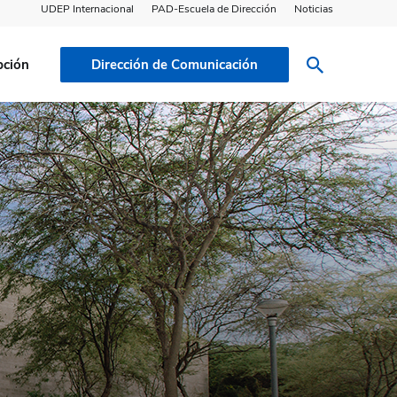
UDEP Internacional
PAD-Escuela de Dirección
Noticias
pción
Dirección de Comunicación