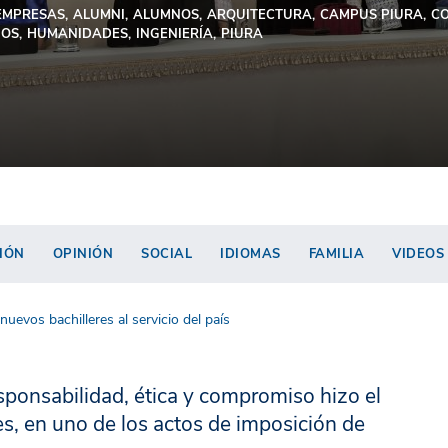
EMPRESAS
ALUMNI
ALUMNOS
ARQUITECTURA
CAMPUS PIURA
C
IOS
HUMANIDADES
INGENIERÍA
PIURA
IÓN
OPINIÓN
SOCIAL
IDIOMAS
FAMILIA
VIDEOS
uevos bachilleres al servicio del país
sponsabilidad, ética y compromiso hizo el
es, en uno de los actos de imposición de