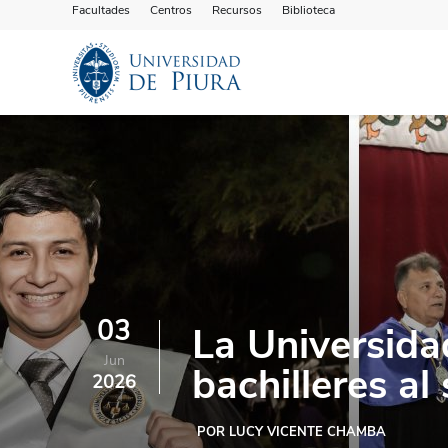
Facultades
Centros
Recursos
Biblioteca
03
La Universida
Jun
bachilleres al 
2026
POR LUCY VICENTE CHAMBA