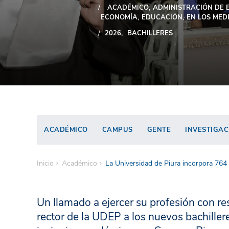
ACADÉMICO
ADMINISTRACIÓN DE 
ECONOMÍA
EDUCACIÓN
EN LOS MED
2026
BACHILLERES
ACADÉMICO
CAMPUS
GENTE
INVESTIGAC
Inicio
Académico
La Universidad de Piura incorpora 764 n
Un llamado a ejercer su profesión con re
rector de la UDEP a los nuevos bachiller