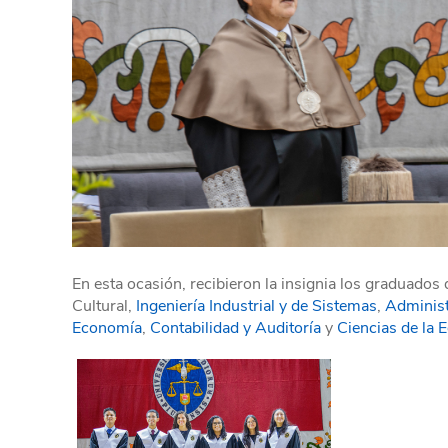
En esta ocasión, recibieron la insignia los graduado
Cultural,
Ingeniería Industrial y de Sistemas
,
Administ
Economía
,
Contabilidad y Auditoría
y
Ciencias de la 