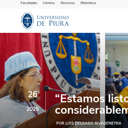
Facultades
Centros
Recursos
Biblioteca
26
“Estamos list
May
considerablem
2025
POR LUIS DELGADO RIVADENEYRA