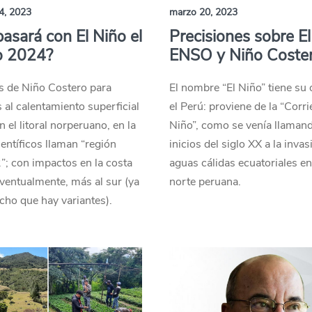
4, 2023
marzo 20, 2023
asará con El Niño el
Precisiones sobre El
o 2024?
ENSO y Niño Coste
 de Niño Costero para
El nombre “El Niño” tiene su 
s al calentamiento superficial
el Perú: proviene de la “Corri
n el litoral norperuano, en la
Niño”, como se venía llaman
ientíficos llaman “región
inicios del siglo XX a la inva
; con impactos en la costa
aguas cálidas ecuatoriales en
eventualmente, más al sur (ya
norte peruana.
ho que hay variantes).