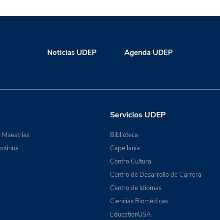
Noticias UDEP
Agenda UDEP
Servicios UDEP
 Maestrías
Biblioteca
ntinua
Capellanía
Centro Cultural
Centro de Desarrollo de Carrera
Centro de Idiomas
Ciencias Biomédicas
EducationUSA