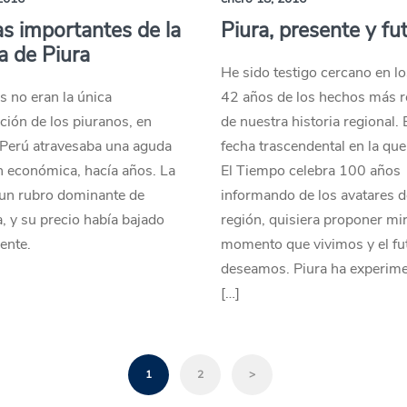
s importantes de la
Piura, presente y fu
ia de Piura
He sido testigo cercano en l
as no eran la única
42 años de los hechos más r
ión de los piuranos, en
de nuestra historia regional. 
 Perú atravesaba una aguda
fecha trascendental en la que 
n económica, hacía años. La
El Tiempo celebra 100 años
 un rubro dominante de
informando de los avatares d
 y su precio había bajado
región, quisiera proponer mir
ente.
momento que vivimos y el fu
deseamos. Piura ha experim
[…]
1
2
>