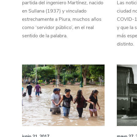
partida del ingeniero Martínez, nacido
Las notic
en Sullana (1937) y vinculado
ciudad no
estrechamente a Piura, muchos años
COVID-19
como ‘servidor público’, en el real
y que la 
sentido de la palabra.
más espe
distinto.
junio 21, 2017
mayo 27, 