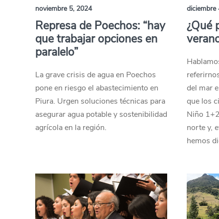
noviembre 5, 2024
diciembre 
Represa de Poechos: “hay
¿Qué p
que trabajar opciones en
veran
paralelo”
Hablamos
La grave crisis de agua en Poechos
referirno
pone en riesgo el abastecimiento en
del mar e
Piura. Urgen soluciones técnicas para
que los c
asegurar agua potable y sostenibilidad
Niño 1+2”
agrícola en la región.
norte y, 
hemos dic