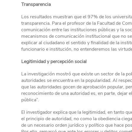
Transparencia
Los resultados muestran que el 97% de los universitar
transparencia. Para el profesor de la Facultad de Comu
comunicación entre las instituciones públicas y la so
mecanismos de comunicación institucional que no se ce
explicar al ciudadano el sentido y finalidad de la inst
funcionario e institución, no entenderemos las virtud
Legitimidad y percepción social
La investigación mostró que existe un sector de la pob
autoridades se encuentra en la popularidad. Al respect
que las autoridades gocen de aprobación popular, pero
reconocimiento de una autoridad es, en parte, dejar el
pública”.
El investigador explica que la legitimidad, en tanto q
el principio de autoridad, no como la obediencia cieg
de un necesario orden jurídico y político que hace po
Por ello, remarcó que ante los errores y delitos come