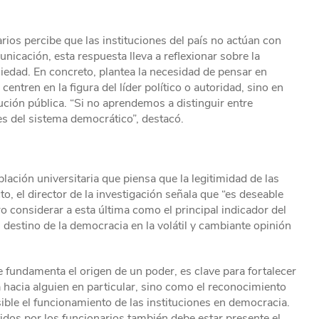
ios percibe que las instituciones del país no actúan con
nicación, esta respuesta lleva a reflexionar sobre la
ciedad. En concreto, plantea la necesidad de pensar en
ntren en la figura del líder político o autoridad, sino en
itución pública. “Si no aprendemos a distinguir entre
es del sistema democrático”, destacó.
lación universitaria que piensa que la legitimidad de las
o, el director de la investigación señala que “es deseable
 considerar a esta última como el principal indicador del
 destino de la democracia en la volátil y cambiante opinión
ue fundamenta el origen de un poder, es clave para fortalecer
a hacia alguien en particular, sino como el reconocimiento
sible el funcionamiento de las instituciones en democracia.
tidos por los funcionarios también debe estar presente el