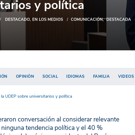
tarios y política
DESTACADO
EN LOS MEDIOS
COMUNICACIÓN
DESTACADA
IÓN
OPINIÓN
SOCIAL
IDIOMAS
FAMILIA
VIDEOS
la UDEP sobre universitarios y política
eraron conversación al considerar relevante
ninguna tendencia política y el 40 %