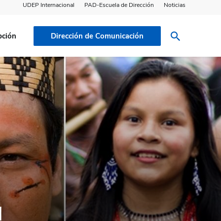
UDEP Internacional
PAD-Escuela de Dirección
Noticias
pción
Dirección de Comunicación
l