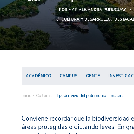
POR MARIALEJANDRA PURUGUAY
CULTURA Y DESARROLLO
DESTACA
ACADÉMICO
CAMPUS
GENTE
INVESTIGAC
Inicio
Cultura
El poder vivo del patrimonio inmaterial
Conviene recordar que la biodiversidad 
áreas protegidas o dictando leyes. En gr