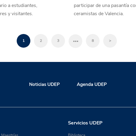
ario a estudiantes,
participar de una pasantía c
res y visitantes.
ceramistas de Valencia.
…
1
2
3
8
>
Noticias UDEP
Agenda UDEP
Servicios UDEP
 Maestrías
Biblioteca