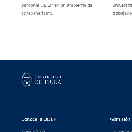
personal UDEP en un ambiente de
universit
compañerismo.
trabajado
Conoce la UDEP
Admisión
Misión y Visión
Doctorados y