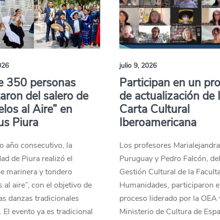
026
julio 9, 2026
e 350 personas
Participan en un pr
taron del salero de
de actualización de 
los al Aire” en
Carta Cultural
s Piura
Iberoamericana
o año consecutivo, la
Los profesores Marialejandr
ad de Piura realizó el
Puruguay y Pedro Falcón, del
de marinera y tondero
Gestión Cultural de la Facult
 al aire”, con el objetivo de
Humanidades, participaron e
las danzas tradicionales
proceso liderado por la OEA 
 El evento ya es tradicional
Ministerio de Cultura de Esp