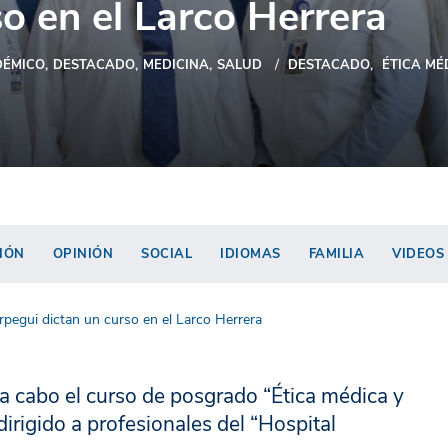
so en el Larco Herrera
ÉMICO
DESTACADO
MEDICINA
SALUD
DESTACADO
ÉTICA MÉ
IÓN
OPINIÓN
SOCIAL
IDIOMAS
FAMILIA
VIDEOS
rpegui dictan un curso en el Larco Herrera
a cabo el curso de posgrado “Ética médica y
 dirigido a profesionales del “Hospital