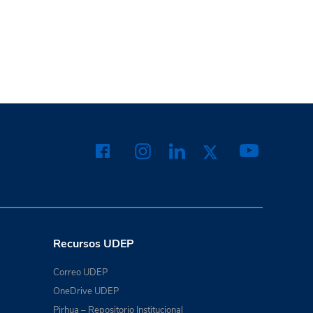
Recursos UDEP
Correo UDEP
OneDrive UDEP
Pirhua – Repositorio Institucional