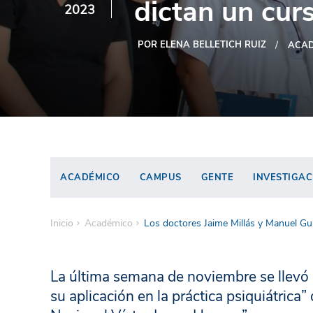
dictan un cur
2023
POR ELENA BELLETICH RUIZ
ACAD
ACADÉMICO
CAMPUS
GENTE
INVESTIGAC
Inicio
Académico
Los doctores Jaime Millás y Manuel Gu
La última semana de noviembre se llevó 
su aplicación en la práctica psiquiátrica”