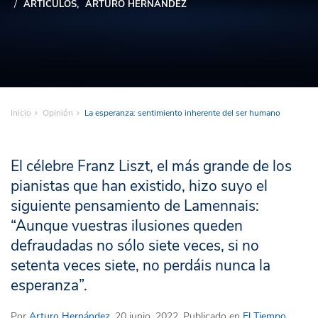
ARTÍCULOS
ARTURO HERNÁNDEZ
Inicio
Opinión
La esperanza: sentimiento inherente del ser humano
El célebre Franz Liszt, el más grande de los
pianistas que han existido, hizo suyo el
siguiente pensamiento de Lamennais:
“Aunque vuestras ilusiones queden
defraudadas no sólo siete veces, si no
setenta veces siete, no perdáis nunca la
esperanza”.
Por
Arturo Hernández
. 20 junio, 2022. Publicado en
El Tiempo