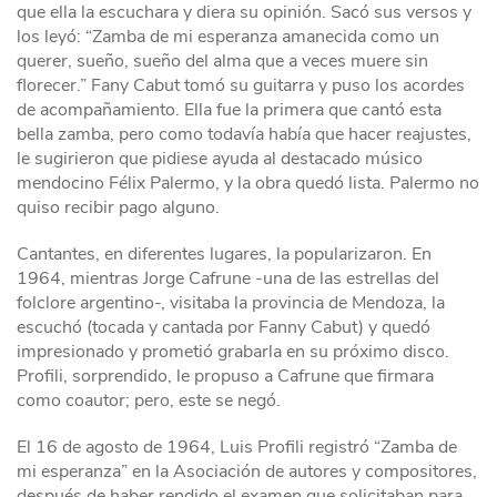
que ella la escuchara y diera su opinión. Sacó sus versos y
los leyó: “Zamba de mi esperanza amanecida como un
querer, sueño, sueño del alma que a veces muere sin
florecer.” Fany Cabut tomó su guitarra y puso los acordes
de acompañamiento. Ella fue la primera que cantó esta
bella zamba, pero como todavía había que hacer reajustes,
le sugirieron que pidiese ayuda al destacado músico
mendocino Félix Palermo, y la obra quedó lista. Palermo no
quiso recibir pago alguno.
Cantantes, en diferentes lugares, la popularizaron. En
1964, mientras Jorge Cafrune -una de las estrellas del
folclore argentino-, visitaba la provincia de Mendoza, la
escuchó (tocada y cantada por Fanny Cabut) y quedó
impresionado y prometió grabarla en su próximo disco.
Profili, sorprendido, le propuso a Cafrune que firmara
como coautor; pero, este se negó.
El 16 de agosto de 1964, Luis Profili registró “Zamba de
mi esperanza” en la Asociación de autores y compositores,
después de haber rendido el examen que solicitaban para