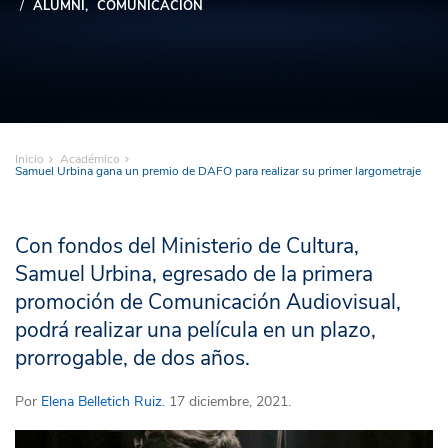
ALUMNI
COMUNICACIÓN
Inicio
Académico
Samuel Urbina gana un premio de DAFO para realizar su primer largometraje
Con fondos del Ministerio de Cultura,
Samuel Urbina, egresado de la primera
promoción de Comunicación Audiovisual,
podrá realizar una película en un plazo,
prorrogable, de dos años.
Por
Elena Belletich Ruiz
. 17 diciembre, 2021.