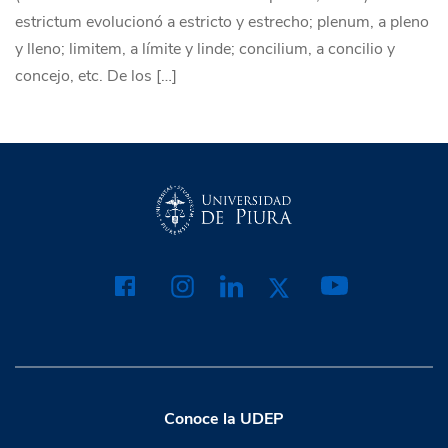
estrictum evolucionó a estricto y estrecho; plenum, a pleno
y lleno; limitem, a límite y linde; concilium, a concilio y
concejo, etc. De los […]
Conoce la UDEP