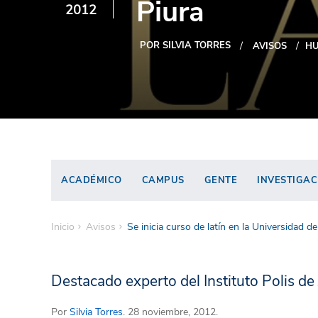
Piura
2012
POR SILVIA TORRES
AVISOS
H
ACADÉMICO
CAMPUS
GENTE
INVESTIGAC
Inicio
Avisos
Se inicia curso de latín en la Universidad de
Destacado experto del Instituto Polis de
Por
Silvia Torres
. 28 noviembre, 2012.