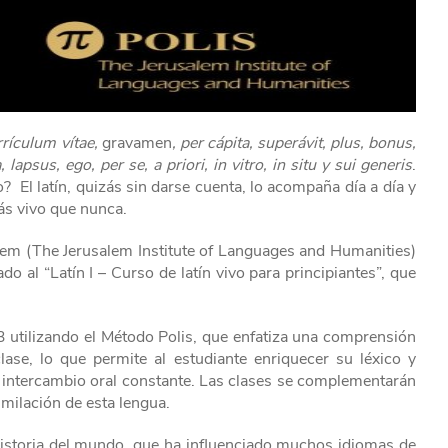
rrículum vítae,
gravamen
, per cápita, superávit, plus, bonus,
lapsus, ego, per se, a priori, in vitro, in situ y sui generis
.
? El latín, quizás sin darse cuenta, lo acompaña día a día y
ás vivo que nunca.
salem (The Jerusalem Institute of Languages and Humanities)
do al “Latín I – Curso de latín vivo para principiantes”, que
3 utilizando el Método Polis, que enfatiza una comprensión
clase, lo que permite al estudiante enriquecer su léxico y
 intercambio oral constante. Las clases se complementarán
similación de esta lengua.
 historia del mundo, que ha influenciado muchos idiomas de