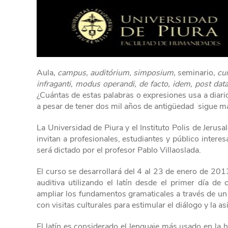
Aula
, campus, auditórium, simposium,
seminario
, cu
infraganti, modus operandi, de facto, idem, post data, 
¿Cuántas de estas palabras o expresiones usa a diario
a pesar de tener dos mil años de antigüedad sigue m
La Universidad de Piura y el Instituto Polis de Jeru
invitan a profesionales, estudiantes y público interesa
será dictado por el profesor Pablo Villaoslada.
El curso se desarrollará del 4 al 23 de enero de 201
auditiva utilizando el latín desde el primer día de 
ampliar los fundamentos gramaticales a través de un
con visitas culturales para estimular el diálogo y la a
El latín es considerado el lenguaje más usado en la