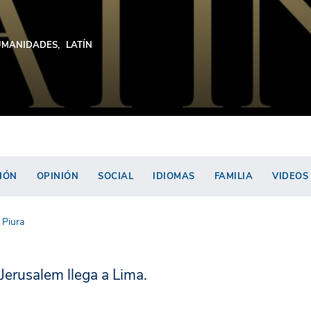
UMANIDADES
LATÍN
IÓN
OPINIÓN
SOCIAL
IDIOMAS
FAMILIA
VIDEOS
 Piura
 Jerusalem llega a Lima.