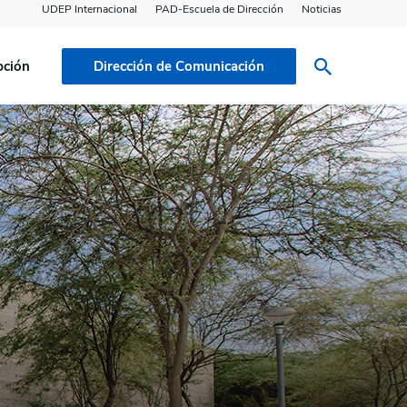
UDEP Internacional
PAD-Escuela de Dirección
Noticias
pción
Dirección de Comunicación