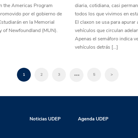
in the Americas Program
diaria, cotidiana, casi perma
promovido por el gobierno de
todos los que vivimos en est
studiarán en la Memorial
El claxon se usa para apurar 
ty of Newfoundland (MUN).
vehículos que circulan adelan
Apenas el semáforo indica ve
vehículos detrás […]
…
1
2
3
5
>
Noticias UDEP
Agenda UDEP