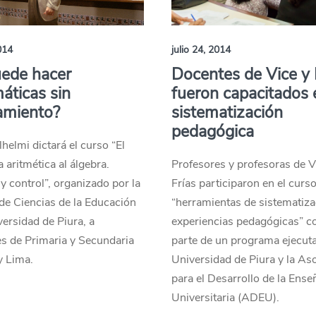
014
julio 24, 2014
uede hacer
Docentes de Vice y 
ticas sin
fueron capacitados 
amiento?
sistematización
pedagógica
lhelmi dictará el curso “El
a aritmética al álgebra.
Profesores y profesoras de V
 y control”, organizado por la
Frías participaron en el curso
de Ciencias de la Educación
“herramientas de sistematiza
versidad de Piura, a
experiencias pedagógicas” 
s de Primaria y Secundaria
parte de un programa ejecuta
y Lima.
Universidad de Piura y la As
para el Desarrollo de la Ens
Universitaria (ADEU).