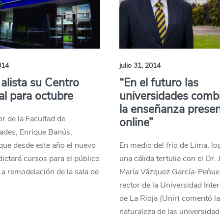
014
julio 31, 2014
lista su Centro
“En el futuro las
al para octubre
universidades comb
la enseñanza presen
or de la Facultad de
online”
des, Enrique Banús,
que desde este año el nuevo
En medio del frío de Lima, l
 dictará cursos para el público
una cálida tertulia con el Dr. 
La remodelación de la sala de
María Vázquez García-Peñuel
rector de la Universidad Inte
de La Rioja (Unir) comentó l
naturaleza de las universida