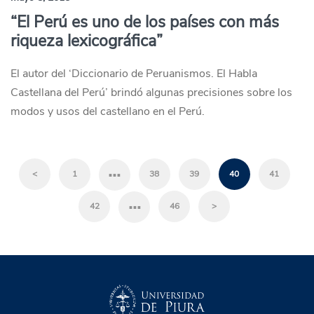
“El Perú es uno de los países con más
riqueza lexicográfica”
El autor del ‘Diccionario de Peruanismos. El Habla
Castellana del Perú’ brindó algunas precisiones sobre los
modos y usos del castellano en el Perú.
…
<
1
38
39
40
41
…
42
46
>