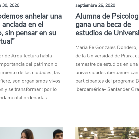
e 30, 2020
septiembre 26, 2020
odemos anhelar una
Alumna de Psicolog
 anclada en el
gana una beca de
, sin pensar en su
estudios de Univers
tual”
Maria Fe Gonzales Dondero,
or de Arquitectura habla
de la Universidad de Piura, c
importancia del patrimonio
semestre de estudios en una 
cimiento de las ciudades, las
universidades iberoamerican
efiere, son organismos vivos
participantes del programa 
n y se transforman; por lo
Iberoamérica- Santander Gra
ndamental ordenarlas.