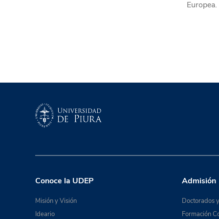
Europea.
Conoce la UDEP
Admisión
Misión y Visión
Doctorados y
Ideario
Formación Co