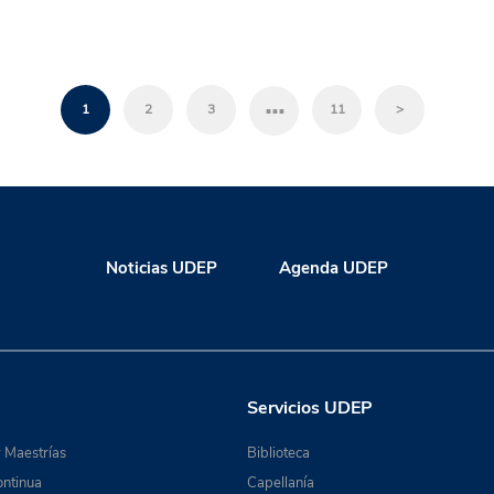
…
1
2
3
11
>
Noticias UDEP
Agenda UDEP
Servicios UDEP
 Maestrías
Biblioteca
ntinua
Capellanía