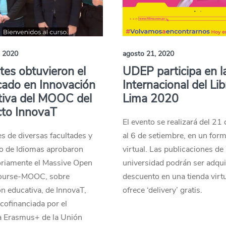
, 2020
agosto 21, 2020
es obtuvieron el
UDEP participa en la
icado en Innovación
Internacional del Li
tiva del MOOC del
Lima 2020
cto InnovaT
El evento se realizará del 21
s de diversas facultades y
al 6 de setiembre, en un for
ro de Idiomas aprobaron
virtual. Las publicaciones de
oriamente el Massive Open
universidad podrán ser adqui
ourse-MOOC, sobre
descuento en una tienda virt
n educativa, de InnovaT,
ofrece ‘delivery’ gratis.
 cofinanciada por el
 Erasmus+ de la Unión