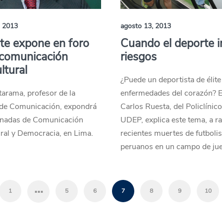
, 2013
agosto 13, 2013
te expone en foro
Cuando el deporte i
 comunicación
riesgos
ltural
¿Puede un deportista de élite 
arama, profesor de la
enfermedades del corazón? 
 de Comunicación, expondrá
Carlos Ruesta, del Policlínico
ornadas de Comunicación
UDEP, explica este tema, a ra
ural y Democracia, en Lima.
recientes muertes de futbolis
peruanos en un campo de ju
…
1
5
6
7
8
9
10