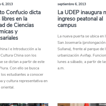
e 6, 2013
septiembre 6, 2013
uto Confucio dicta
La UDEP inaugura 
 libres en la
ingreso peatonal al
ad de Ciencias
campus
micas y
La nueva puerta se ubica en 
ariales
San Josemaría (prolongación 
ina I e Introducción a la
Sullana), frente al parque de 
Cultura China son los
urbanización Avifap. Funcio
e se dictan a partir de este
lunes a sábado, a partir de l
 Piura. Con ello se busca
a.m.
 los estudiantes a conocer
a y cultura representativa en
oriental.