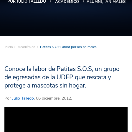
POR JULIO TALLEDO
ACADÉMICO
ALUMNI
ANIMALES
Inicio
Académico
Patitas S.O.S: amor por los animales
Conoce la labor de Patitas S.O.S, un grupo
de egresadas de la UDEP que rescata y
protege a mascotas sin hogar.
Por
Julio Talledo
. 06 diciembre, 2012.