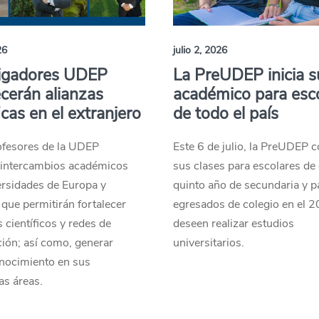
26
julio 2, 2026
tigadores UDEP
La PreUDEP inicia su
ecerán alianzas
académico para esc
icas en el extranjero
de todo el país
ofesores de la UDEP
Este 6 de julio, la PreUDEP 
n intercambios académicos
sus clases para escolares de
ersidades de Europa y
quinto año de secundaria y p
que permitirán fortalecer
egresados de colegio en el 
 científicos y redes de
deseen realizar estudios
ión; así como, generar
universitarios.
nocimiento en sus
as áreas.