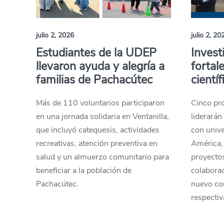
julio 2, 2026
julio 2, 20
Estudiantes de la UDEP
Inves
llevaron ayuda y alegría a
fortal
familias de Pachacútec
científ
Más de 110 voluntarios participaron
Cinco pr
en una jornada solidaria en Ventanilla,
liderará
que incluyó catequesis, actividades
con univ
recreativas, atención preventiva en
América, 
salud y un almuerzo comunitario para
proyectos
beneficiar a la población de
colaborac
Pachacútec.
nuevo co
respectiv