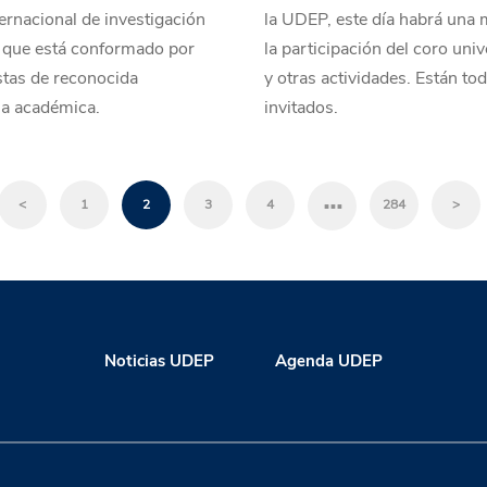
ernacional de investigación
la UDEP, este día habrá una 
a que está conformado por
la participación del coro univ
stas de reconocida
y otras actividades. Están to
ia académica.
invitados.
…
<
1
2
3
4
284
>
Noticias UDEP
Agenda UDEP