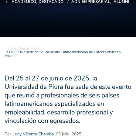
ACADÉMICO
DESTACADO
ADN EMPRESARIAL
ALUMNI
Inicio
Académico
La UDEP fue sede del V Encuentro Latinoamericano de Career Services y
Alumni
Del 25 al 27 de junio de 2025, la
Universidad de Piura fue sede de este evento
que reunió a profesionales de seis países
latinoamericanos especializados en
empleabilidad, desarrollo profesional y
vinculación con egresados.
Por
Lucy Vicente Chamba
. 03 julio, 2025.