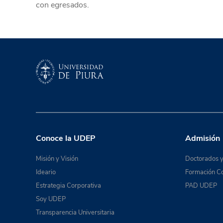
con egresados.
Conoce la UDEP
Admisión
Misión y Visión
Doctorados y
Ideario
Formación Co
Estrategia Corporativa
PAD UDEP
Soy UDEP
Transparencia Universitaria