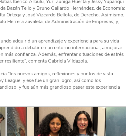
Matías Iberico Arbulu, Yuri Zúñiga Huerta y Jessy Yupanqui
nanda Bazán Tello y Bruno Gallardo Hernández, de Economía;
a Ortega y José Vizcardo Bellota, de Derecho. Asimismo,
lo Herrera Zavaleta, de Administración de Empresas; y,
mundo adquirió un aprendizaje y experiencia para su vida
aprendido a debatir en un entorno internacional, a mejorar
on más confianza. Además, enfrentar situaciones de estrés
 resiliente”, comenta Gabriela Vildazola.
cia “los nuevos amigos, reflexiones y puntos de vista
 League, y ese fue un gran logro, así como los
andioso, y fue aún más grandioso pasar esta experiencia