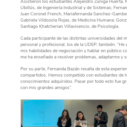
Asistieron los estudiantes Alejandro Zúñiga Huerta, 
Ubillús, de Ingeniería Industrial y de Sistemas; Fer
Juan Coronel French, Mariafernanda Sanchez-Gambett
Gabriela Vildozola Rojas, de Medicina Humana; Gonza
Santiago Khatcherian Villavisencio, de Psicología.
Cada participante de las distintas universidades del 
personal y profesional, los de la UDEP, también. “He 
mis habilidades de negociación y hablar en público c
me ha enseñado a resolver problemas, adaptarme y ser
Por su parte, Fernanda Bazán resalta de esta experien
compartidos. Hemos competido con estudiantes de Ivy
conocimientos adquiridos. Pasar por todo esto fue gr
con mis grandes amigos”.