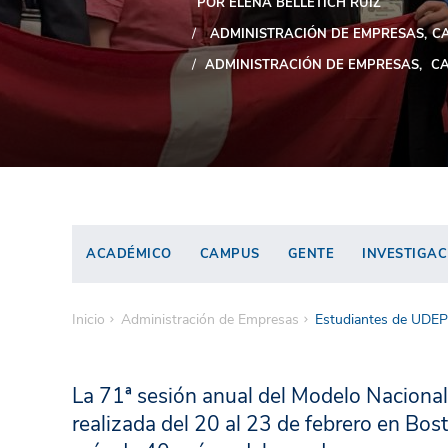
POR ELENA BELLETICH RUIZ
ADMINISTRACIÓN DE EMPRESAS
C
ADMINISTRACIÓN DE EMPRESAS
CA
ACADÉMICO
CAMPUS
GENTE
INVESTIGAC
Inicio
Administración de Empresas
Estudiantes de UDEP
La 71ª sesión anual del Modelo Nacion
realizada del 20 al 23 de febrero en Bo