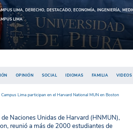
AMPUS LIMA
DERECHO
DESTACADO
ECONOMÍA
INGENIERÍA
MEDI
MPUS LIMA
IÓN
OPINIÓN
SOCIAL
IDIOMAS
FAMILIA
VIDEOS
 Campus Lima participan en el Harvard National MUN en Boston
al de Naciones Unidas de Harvard (HNMUN),
ston, reunió a más de 2000 estudiantes de