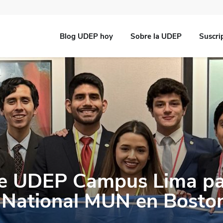
Blog UDEP hoy
Sobre la UDEP
Suscri
de UDEP Campus Lima pa
d National MUN en Bosto