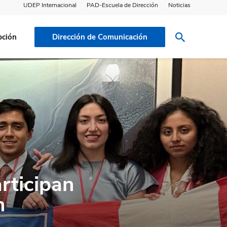
UDEP Internacional
PAD-Escuela de Dirección
Noticias
pción
Dirección de Comunicación
rticipan
n