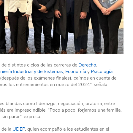
e distintos ciclos de las carreras de
Derecho
,
niería Industrial y de Sistemas
,
Economía
y
Psicología
.
 (después de los exámenes finales), caímos en cuenta de
os los entrenamientos en marzo del 2024”, señala
des blandas como liderazgo, negociación, oratoria, entre
lés era imprescindible. “Poco a poco, forjamos una familia,
 sin parar”, expresa.
a
de la
UDEP
, quien acompañó a los estudiantes en el