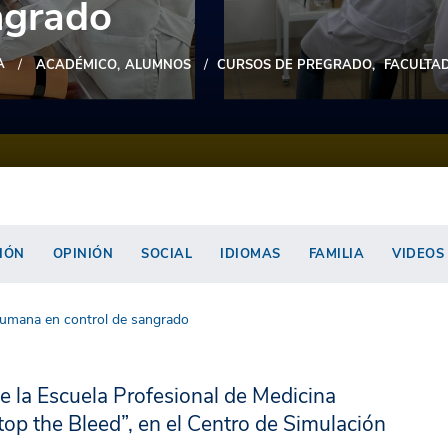
ngrado
A
ACADÉMICO
ALUMNOS
CURSOS DE PREGRADO
FACULTA
IÓN
OPINIÓN
SOCIAL
IDIOMAS
FAMILIA
VIDEOS
Humana en control de sangrado
de la Escuela Profesional de Medicina
op the Bleed”, en el Centro de Simulación