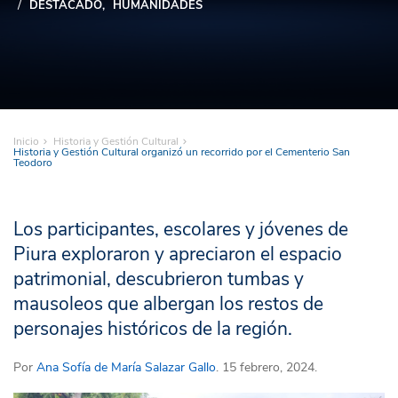
DESTACADO
HUMANIDADES
Inicio
Historia y Gestión Cultural
Historia y Gestión Cultural organizó un recorrido por el Cementerio San
Teodoro
Los participantes, escolares y jóvenes de
Piura exploraron y apreciaron el espacio
patrimonial, descubrieron tumbas y
mausoleos que albergan los restos de
personajes históricos de la región.
Por
Ana Sofía de María Salazar Gallo
. 15 febrero, 2024.