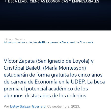
BECA LEAD
CIENCIAS ECONÓMICAS Y EMPRESARIALES
Inicio
Becas
Alumnos de dos colegios de Piura ganan la Beca Lead de Economía
Víctor Zapata (San Ignacio de Loyola) y
Cristóbal Bailetti (María Montessori)
estudiarán de forma gratuita los cinco años
de carrera de Economía en la UDEP. La beca
premia el potencial académico de los
alumnos destacados de los colegios.
Por
Betsy Salazar Guerrero
. 05 septiembre, 2023.