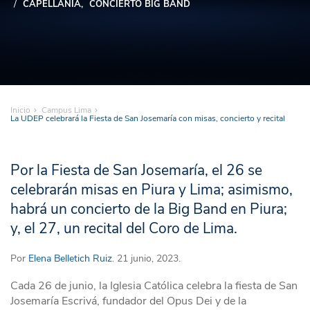
CAPELLANÍA
CONCIERTO BIG BAND
Inicio
Campus Lima
La UDEP celebrará la Fiesta de San Josemaría con misas, concierto y recital
Por la Fiesta de San Josemaría, el 26 se
celebrarán misas en Piura y Lima; asimismo,
habrá un concierto de la Big Band en Piura;
y, el 27, un recital del Coro de Lima.
Por
Elena Belletich Ruiz
. 21 junio, 2023.
Cada 26 de junio, la Iglesia Católica celebra la fiesta de San
Josemaría Escrivá, fundador del Opus Dei y de la