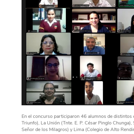
En el concurso participaron 46 alumnos de distintos c
Triunfo), La Unión (Tnte. E. P. César Pinglo Chunga),
Señor de los Milagros) y Lima (Colegio de Alto Rend