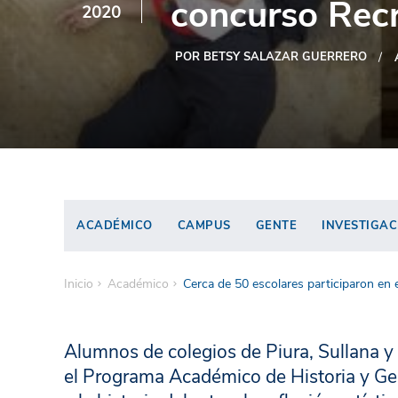
concurso Recr
2020
POR BETSY SALAZAR GUERRERO
ACADÉMICO
CAMPUS
GENTE
INVESTIGAC
Inicio
Académico
Cerca de 50 escolares participaron en
Alumnos de colegios de Piura, Sullana 
el Programa Académico de Historia y Gest