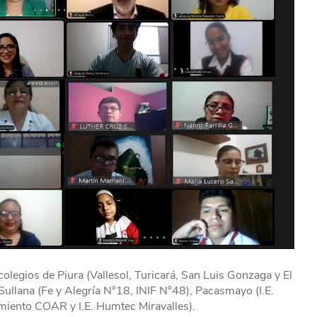
olegios de Piura (Vallesol, Turicará, San Luis Gonzaga y El
 Sullana (Fe y Alegría N°18, INIF N°48), Pacasmayo (I.E.
imiento COAR y I.E. Humtec Miravalles).