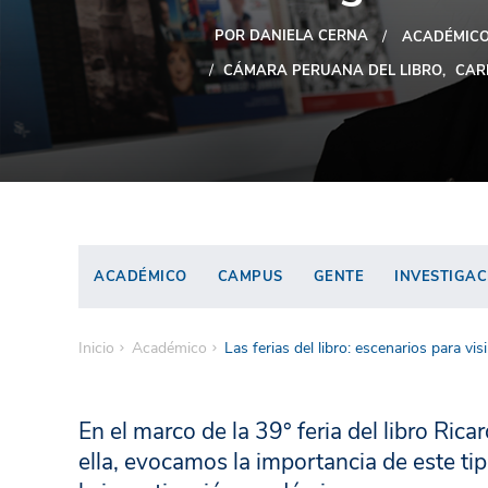
POR DANIELA CERNA
ACADÉMIC
CÁMARA PERUANA DEL LIBRO
CAR
ACADÉMICO
CAMPUS
GENTE
INVESTIGAC
Inicio
Académico
Las ferias del libro: escenarios para visi
En el marco de la 39° feria del libro Ric
ella, evocamos la importancia de este ti