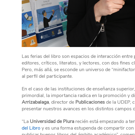
Las ferias del libro son espacios de interacción entre 
editores, críticos, literatos, y lectores, con dos fines 
Pero, más allá, se esconde un universo de “minifactor
al perfil del participante.
En el caso de las instituciones de enseñanza superior,
primordial, la importancia radica en la promoción y d
Arrizabalaga
, director de
Publicaciones
de la UDEP, co
presentar nuestros avances en los distintos campos de
“La
Universidad de Piura
recién está empezando a tene
del Libro
y es una forma estupenda de compartir con 
publicar buenos libros del ámbito académico”, comen