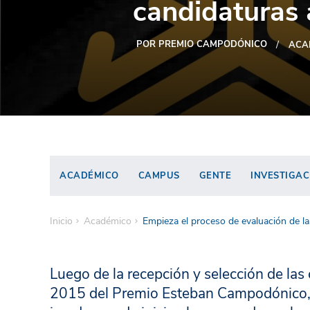
candidaturas
POR PREMIO CAMPODÓNICO
ACA
ACADÉMICO
CAMPUS
GENTE
INVESTIGAC
Inicio
Académico
Empieza el proceso de evaluación de 
Luego de la recepción y selección de las
2015 del Premio Esteban Campodónico, ho