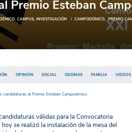
 al Premio Esteban Cam
DÉMICO
CAMPUS
INVESTIGACIÓN
CAMPODÓNICO
PREMIO CA
IÓN
OPINIÓN
SOCIAL
IDIOMAS
FAMILIA
VIDEOS
las candidaturas al Premio Esteban Campodónico
 candidaturas válidas para la Convocatoria
y se realizó la instalación de la mesa del