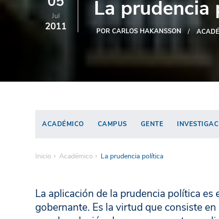
05
La prudencia p
Jul
2011
POR CARLOS HAKANSSON
ACADÉ
ACADÉMICO
CAMPUS
GENTE
INVESTIGAC
Inicio
Académico
La prudencia política
La aplicación de la prudencia política es
gobernante. Es la virtud que consiste en