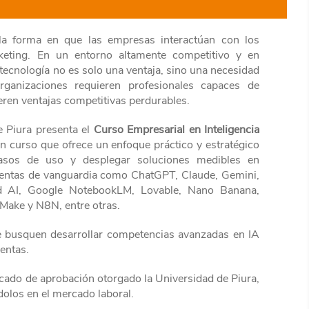
do la forma en que las empresas interactúan con los
rketing. En un entorno altamente competitivo y en
tecnología no es solo una ventaja, sino una necesidad
organizaciones requieren profesionales capaces de
ren ventajas competitivas perdurables.
e Piura presenta el
Curso Empresarial en Inteligencia
un curso que ofrece un enfoque práctico y estratégico
r casos de uso y desplegar soluciones medibles en
ientas de vanguardia como ChatGPT, Claude, Gemini,
Read AI, Google NotebookLM, Lovable, Nano Banana,
Make y N8N, entre otras.
que busquen desarrollar competencias avanzadas en IA
entas.
ificado de aprobación otorgado la Universidad de Piura,
ndolos en el mercado laboral.