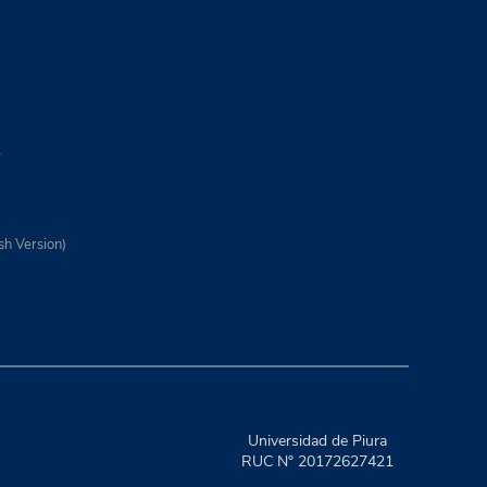
y
sh Version)
Universidad de Piura
RUC N° 20172627421