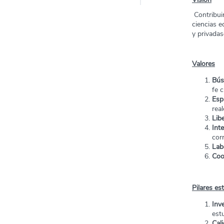
Contribuir
ciencias e
y privada
Valores
B
ús
fe c
Espí
rea
Lib
Int
cor
Lab
Coo
Pilares es
Inv
est
Cal