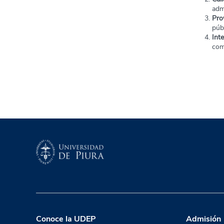
adm
Pro
púb
Int
com
Conoce la UDEP
Admisión