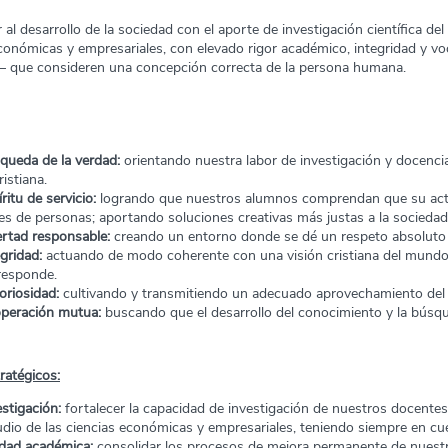
 al desarrollo de la sociedad con el aporte de investigación científica de
conómicas y empresariales, con elevado rigor académico, integridad y vo
s– que consideren una concepción correcta de la persona humana.
queda de la verdad:
orientando nuestra labor de investigación y docencia
ristiana.
ritu de servicio:
logrando que nuestros alumnos comprendan que su activ
les de personas; aportando soluciones creativas más justas a la sociedad
ertad responsable:
creando un entorno donde se dé un respeto absoluto p
egridad:
actuando de modo coherente con una visión cristiana del mundo
responde.
oriosidad:
cultivando y transmitiendo un adecuado aprovechamiento del 
peración mutua:
buscando que el desarrollo del conocimiento y la búsqu
tratégicos:
estigación:
fortalecer la capacidad de investigación de nuestros docentes
udio de las ciencias económicas y empresariales, teniendo siempre en cu
idad académica:
consolidar los procesos de mejora permanente de nuestr