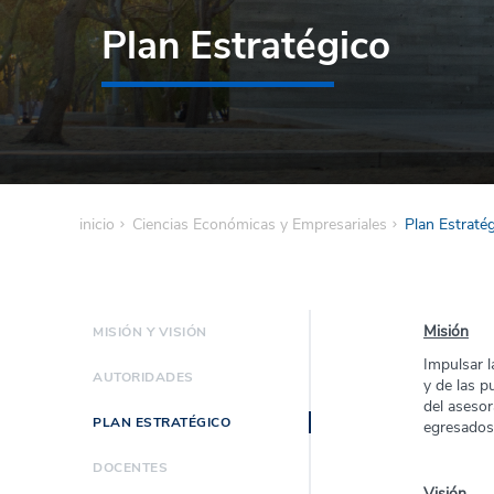
Plan Estratégico
inicio
Ciencias Económicas y Empresariales
Plan Estraté
Misión
MISIÓN Y VISIÓN
Impulsar l
AUTORIDADES
y de las p
del asesor
PLAN ESTRATÉGICO
egresados
DOCENTES
Visión