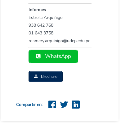
Informes
Estrella Arquiñigo
938 642 768
01 643 3758
rosmery.arquinigo
@udep.edu.pe
WhatsApp
Brochure
Compartir en: