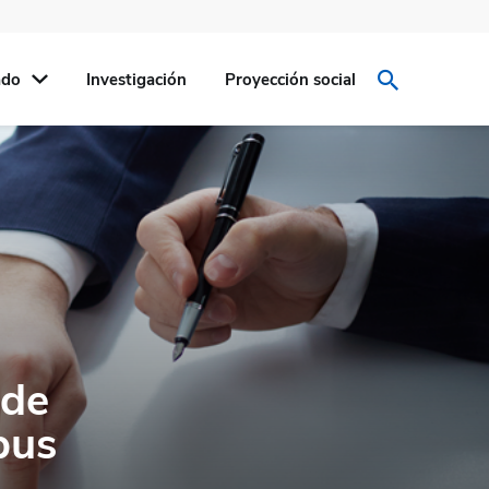
ado
Investigación
Proyección social
 de
pus