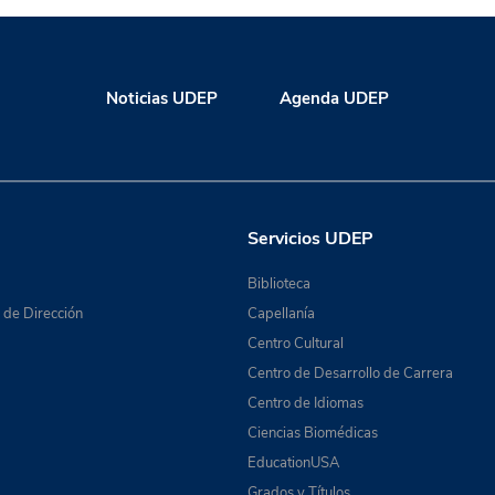
Noticias UDEP
Agenda UDEP
Servicios UDEP
Biblioteca
de Dirección
Capellanía
Centro Cultural
Centro de Desarrollo de Carrera
Centro de Idiomas
Ciencias Biomédicas
EducationUSA
Grados y Títulos