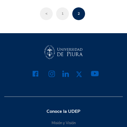
<
1
2
Conoce la UDEP
Misión y Visión