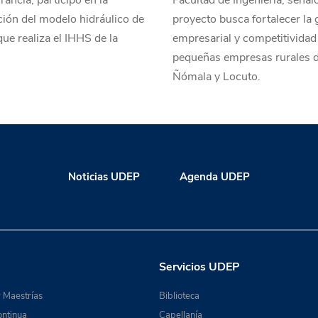
rancia, participó en la
Facultad de Ingeniería, señal
ión del modelo hidráulico de
proyecto busca fortalecer la 
que realiza el IHHS de la
empresarial y competitividad
pequeñas empresas rurales 
Ñómala y Locuto.
Noticias UDEP
Agenda UDEP
Servicios UDEP
 Maestrías
Biblioteca
ntinua
Capellanía