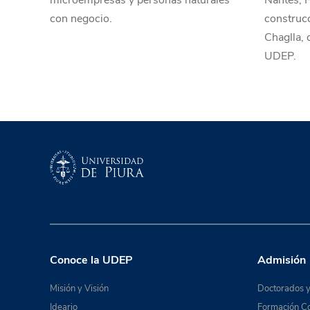
microempresas y personas naturales
Nantes, F
con negocio.
construcc
Chaglla, 
UDEP.
Conoce la UDEP
Admisión
Misión y Visión
Doctorados y
Ideario
Formación Co