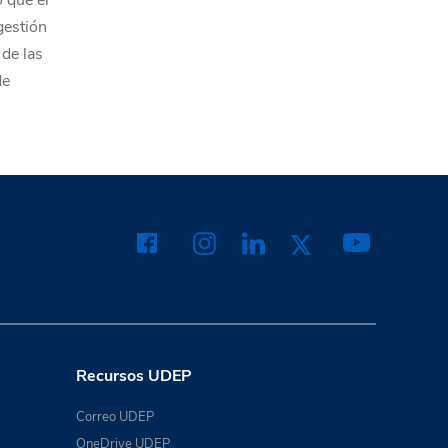
ó que el
gestión
 de las
de
Recursos UDEP
Correo UDEP
OneDrive UDEP