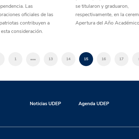
ependencia. Las
se titularon y graduaron,
aciones oficiales de las
respectivamente, en la cere
 patriotas contribuyen a
Apertura del Año Académico
 esta consideración.
…
1
13
14
15
16
17
Noticias UDEP
Agenda UDEP