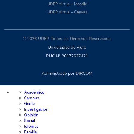
UDEP Virtual – Moodle
UDEP Virtual – Canvas
© 2026 UDEP. Todos los Derechos Reservados.
Universidad de Piura
RUC N° 20172627421
Administrado por DIRCOM
Académico
Campus
Gente
Investigación
Opinión
Social
Idiomas
Familia