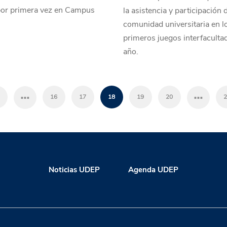
por primera vez en Campus
la asistencia y participación d
comunidad universitaria en l
primeros juegos interfaculta
año.
…
…
16
17
18
19
20
2
Noticias UDEP
Agenda UDEP