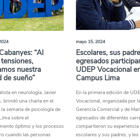
2024
mayo 15, 2024
 Cabanyes: “Al
Escolares, sus padre
r tensiones,
egresados participa
amos nuestra
UDEP Vocacional e
d de sueño”
Campus Lima
alista en neurología, Javier
En la primera edición de UD
 brindó una charla en el
Vocacional, organizada por l
 la semana de psicología de
Gerencia Comercial y de Mar
ima sobre el
egresados de diferentes carr
miento óptimo y los procesos
compartieron su experiencia
ro cuando las personas
escolares y sus padres, y les